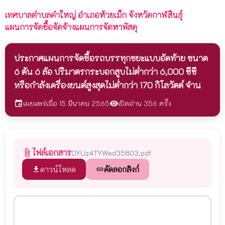
เทศบาลตำบลคำใหญ่
อำเภอห้วยเม็ก จังหวัดกาฬสินธุ์
›
แผนการจัดซื้อจัดจ้างแผนการจัดหาพัสดุ
ประกาศแผนการจัดซื้อรถบรรทุกขยะแบบอัดท้าย ขนาด
6 ตัน 6 ล้อ ปริมาตรกระบอกสูบไม่ต่ำกว่า 6,000 ซีซี
หรือกำลังเครื่องยนต์สูงสุดไม่ต่ำกว่า 170 กิโลวัตต์ จำน
เผยแพร่เมื่อ 15 มีนาคม 2565
เปิดอ่าน 356 ครั้ง
event
visibility
ไฟล์เอกสาร
attach_file
OYUz4TYWed35803.pdf
ดาวน์โหลด
คัดลอกลิงก์
file_download
link