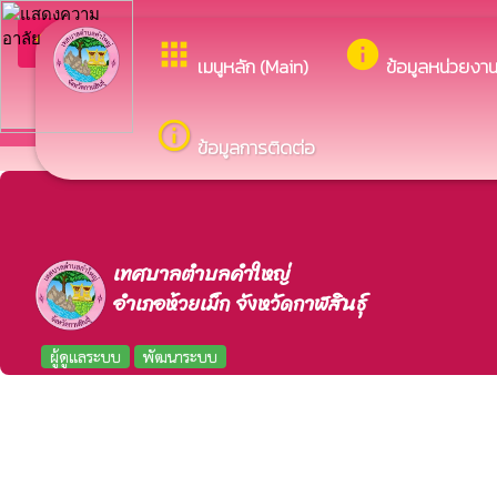
arrow_back_ios
ยินดีต้อน
apps
info
กลับเมนูหลัก
เมนูหลัก (Main)
ข้อมูลหน่วยงา
info_outline
ข้อมูลการติดต่อ
เทศบาลตำบลคำใหญ่
อำเภอห้วยเม็ก จังหวัดกาฬสินธุ์
ผู้ดูแลระบบ
พัฒนาระบบ